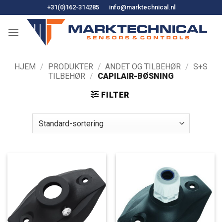
Fortsæt
+31(0)162-314285
info@marktechnical.nl
til
indhold
HJEM
/
PRODUKTER
/
ANDET OG TILBEHØR
/
S+S
TILBEHØR
/
CAPILAIR-BØSNING
FILTER