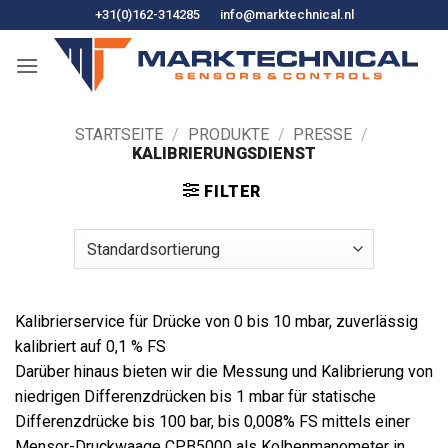
Zum
+31(0)162-314285
info@marktechnical.nl
Inhalt
springen
STARTSEITE
/
PRODUKTE
/
PRESSE
/
KALIBRIERUNGSDIENST
FILTER
Kalibrierservice für Drücke von 0 bis 10 mbar, zuverlässig
kalibriert auf 0,1 % FS
Darüber hinaus bieten wir die Messung und Kalibrierung von
niedrigen Differenzdrücken bis 1 mbar für statische
Differenzdrücke bis 100 bar, bis 0,008% FS mittels einer
Mensor-Druckwaage CPB5000 als Kolbenmanometer in