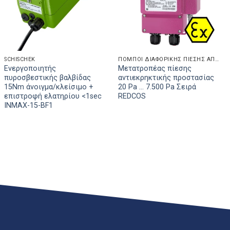
SCHISCHEK
ΠΟΜΠΟΊ ΔΙΑΦΟΡΙΚΉΣ ΠΊΕΣΗΣ ΑΠΌ ΤΗΝ ΠΛΕΥΡΆ ΤΟΥ ΑΈΡΑ
Ενεργοποιητής
Μετατροπέας πίεσης
πυροσβεστικής βαλβίδας
αντιεκρηκτικής προστασίας
15Nm άνοιγμα/κλείσιμο +
20 Pa ... 7.500 Pa Σειρά
επιστροφή ελατηρίου <1sec
REDCOS
INMAX-15-BF1