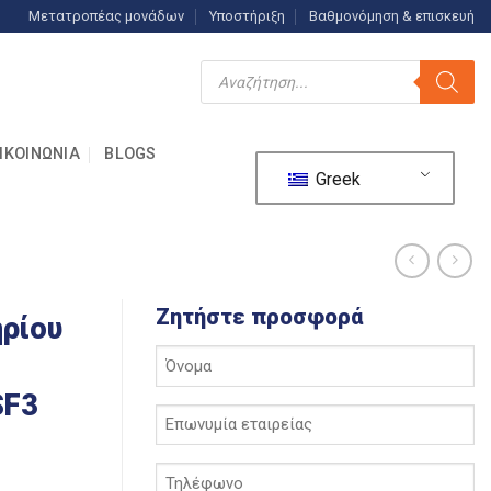
Μετατροπέας μονάδων
Υποστήριξη
Βαθμονόμηση & επισκευή
Αναζήτηση
προϊόντων
ΙΚΟΙΝΩΝΊΑ
BLOGS
Greek
Ζητήστε προσφορά
ρίου
Το
όνομά
SF3
σας
Επωνυμία
*
εταιρείας
*
Τηλέφωνο