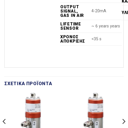
ΚΑ
OUTPUT
4-20mA
SIGNAL,
ΥΛ
GAS IN AIR
LIFETIME
~ 6 years years
SENSOR
ΧΡΌΝΟΣ
<35 s
ΑΠΌΚΡΙΣΗΣ
ΣΧΕΤΙΚΆ ΠΡΟΪΌΝΤΑ