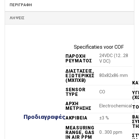
ΠΕΡΙΓΡΑΦΉ
ΛΉΨΕΙΣ
Specificaties voor COF
24VDC (12…28
ΠΑΡΟΧΉ
ΡΕΎΜΑΤΟΣ
V DC)
ΔΙΑΣΤΆΣΕΙΣ,
80x82x86 mm
ΕΞΩΤΕΡΙΚΈΣ
(ΜXΠXΒ)
ΚΑ
SENSOR
CO
ΥΓ
TYPE
(Χ
ΑΡΧΉ
Electrochemical
ΤΟ
ΜΈΤΡΗΣΗΣ
Προδιαγραφές
ΒΆ
ΑΚΡΊΒΕΙΑ
±3 %
ΣΥ
ΤΗ
MEASURING
0…300 ppm
RANGE, GAS
ΣΤ
IN AIR PPM