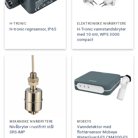
H-TRONIC
ELEKTRONISKE NIVÅBRYTERE
H-Tronic vannstandsbryter
H-tronic regnsensor, IP65
med 10 mtr, WPS 3000
compact
MEKANISKE NIVÅBRYTERE
MOBEYE
Nivåbryter i rustfritt stål
Vanndetektor med
SRS-IMP
flottørsensor Mobeye
WaterGuard-FS CM4300-FS