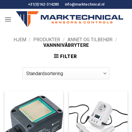
Hopp
+31(0)162-314285
info@marktechnical.nl
til
innhold
HJEM
/
PRODUKTER
/
ANNET OG TILBEHØR
/
VANNNIVÅBRYTERE
FILTER