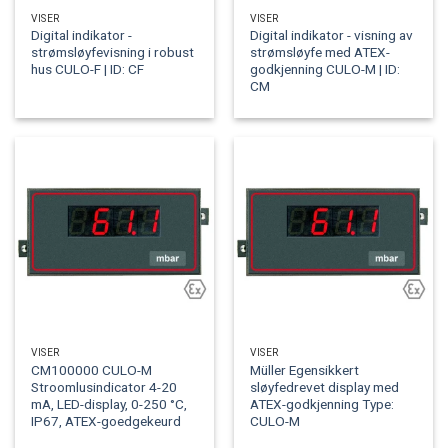
VISER
VISER
Digital indikator -
Digital indikator - visning av
strømsløyfevisning i robust
strømsløyfe med ATEX-
hus CULO-F | ID: CF
godkjenning CULO-M | ID:
CM
VISER
VISER
CM100000 CULO-M
Müller Egensikkert
Stroomlusindicator 4-20
sløyfedrevet display med
mA, LED-display, 0-250 °C,
ATEX-godkjenning Type:
IP67, ATEX-goedgekeurd
CULO-M