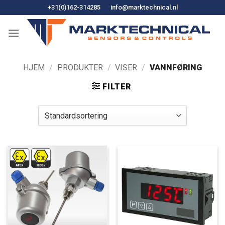
Hopp
+31(0)162-314285
info@marktechnical.nl
til
innhold
HJEM
/
PRODUKTER
/
VISER
/
VANNFØRING
FILTER