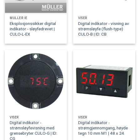
MÜLLER IE
VISER
Eksplosjonssikker digital
Digital indikator - visning av
indikator - sløyfedrevet |
strømsløyfe (flush-type)
CULO-L-EX
CULO-B | ID: CB
VISER
VISER
Digital indikator -
Digital indikator -
strømsløyfevisning med
strømgjennomgang, høyde
grensebryter CULO-G | ID:
tegn 10 mm M1 | 48 x 24
CG