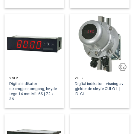
VISER
VISER
Digital indikator -
Digital indikator - visning av
strømgjennomgang, høyde
gjeldende sløyfe CULO-L |
tegn 14 mm M1-6S | 72 x
ID: CL
36