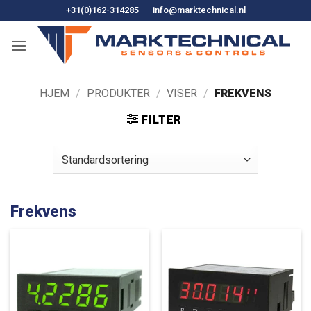
Hopp
+31(0)162-314285
info@marktechnical.nl
til
innhold
HJEM
/
PRODUKTER
/
VISER
/
FREKVENS
FILTER
Frekvens