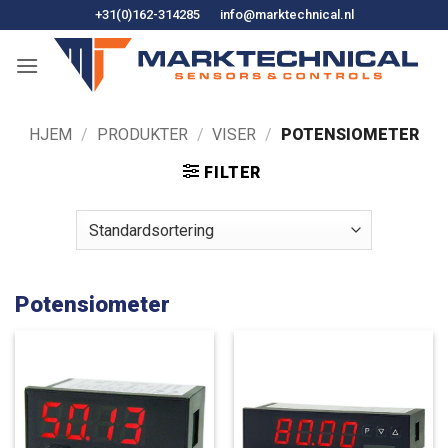
Hopp
+31(0)162-314285
info@marktechnical.nl
til
innhold
HJEM
/
PRODUKTER
/
VISER
/
POTENSIOMETER
FILTER
Potensiometer