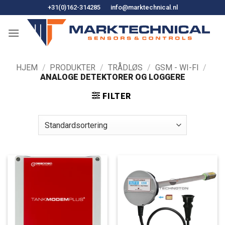
Hopp
+31(0)162-314285
info@marktechnical.nl
til
innhold
HJEM
/
PRODUKTER
/
TRÅDLØS
/
GSM - WI-FI
/
ANALOGE DETEKTORER OG LOGGERE
FILTER