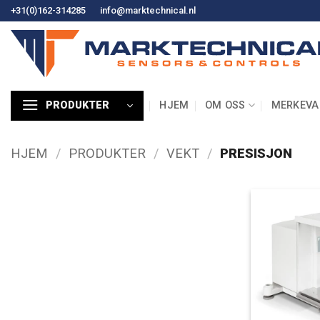
Hopp
+31(0)162-314285
info@marktechnical.nl
til
innhold
HJEM
OM OSS
MERKEVA
PRODUKTER
HJEM
/
PRODUKTER
/
VEKT
/
PRESISJON