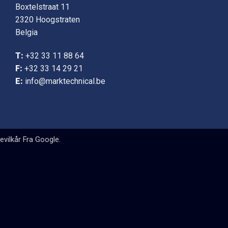
Boxtelstraat 11
2320 Hoogstraten
Belgia
T:
+32 33 11 88 64
F:
+32 33 14 29 21
E:
info@marktechnical.be
evilkår
Fra Google.