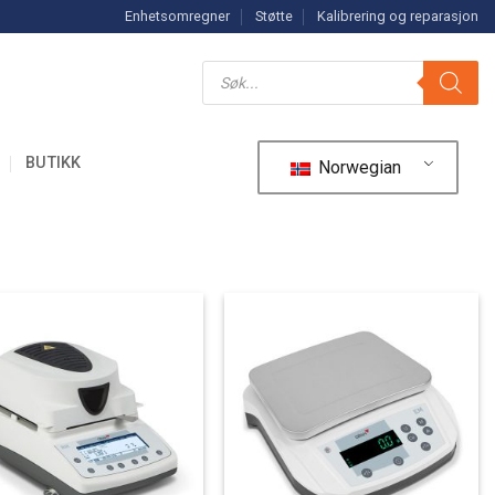
Enhetsomregner
Støtte
Kalibrering og reparasjon
Søk
etter
produkter
R
BUTIKK
Norwegian