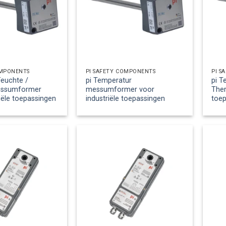
OMPONENTS
PI SAFETY COMPONENTS
PI S
Feuchte /
pi Temperatur
pi T
essumformer
messumformer voor
Ther
iële toepassingen
industriële toepassingen
toe