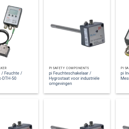
ÄKER
PI SAFETY COMPONENTS
PI S
 / Feuchte /
pi Feuchteschakelaar /
pi I
Ex-DTH-50
Hygrostaat voor industriële
Mes
omgevingen