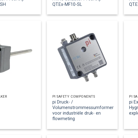
-SH
QT.Ex-MF10-SL
QT.
ÄKER
PI SAFETY COMPONENTS
PI S
pi Druck- /
pi E
0
Volumenstrommessumformer
Hygr
voor industriële druk- en
expl
flowmeting