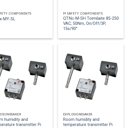
AFETY COMPONENTS
PI SAFETY COMPONENTS
QT.Nc-M-SH Toimilaite 85-250
Ex-MY-SL
VAC, 50Nm, On/Off/3P,
15s/90°
OSIONSSÄKER
EXPLOSIONSSÄKER
m humidity and
Room humidity and
erature transmitter Pi
temperature transmitter Pi