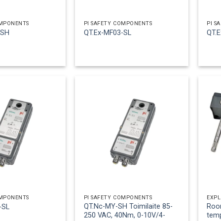
OMPONENTS
PI SAFETY COMPONENTS
PI S
-SH
QT.Ex-MF03-SL
QT.
OMPONENTS
PI SAFETY COMPONENTS
EXPL
QT.Nc-MY-SH Toimilaite 85-
Roo
-SL
250 VAC, 40Nm, 0-10V/4-
temp