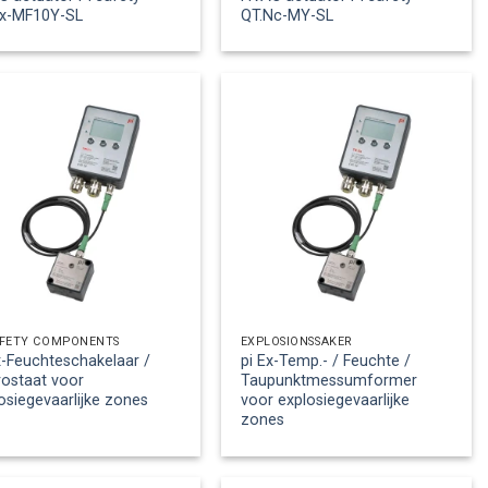
Ex-MF10Y-SL
QT.Nc-MY-SL
AFETY COMPONENTS
EXPLOSIONSSÄKER
x-Feuchteschakelaar /
pi Ex-Temp.- / Feuchte /
ostaat voor
Taupunktmessumformer
osiegevaarlijke zones
voor explosiegevaarlijke
zones