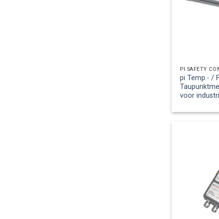
PI SAFETY C
pi Temp.- / 
Taupunktm
voor industr