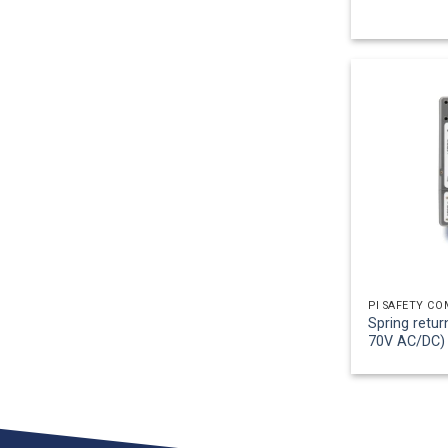
PI SAFETY C
Spring retur
70V AC/DC)