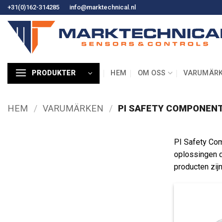
Hoppa
+31(0)162-314285
info@marktechnical.nl
till
innehåll
HEM
OM OSS
VARUMÄR
PRODUKTER
HEM
/
VARUMÄRKEN
/
PI SAFETY COMPONEN
PI Safety Com
oplossingen d
producten zijn