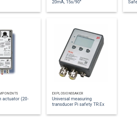
20mA, 15s/90°
Safe
OMPONENTS
EXPLOSIONSSÄKER
n actuator (20-
Universal measuring
transducer Pi safety TR.Ex