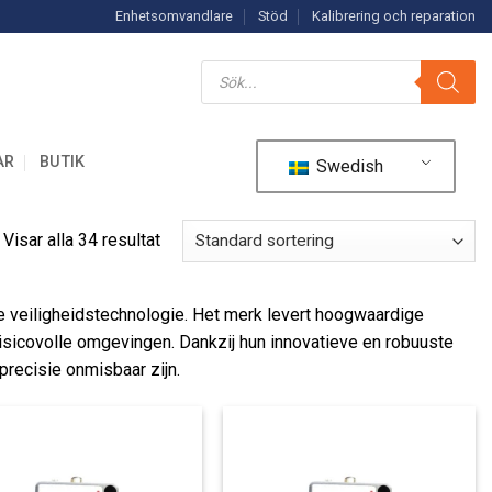
Enhetsomvandlare
Stöd
Kalibrering och reparation
Produktsökning
AR
BUTIK
Swedish
Visar alla 34 resultat
le veiligheidstechnologie. Het merk levert hoogwaardige
isicovolle omgevingen. Dankzij hun innovatieve en robuuste
precisie onmisbaar zijn.