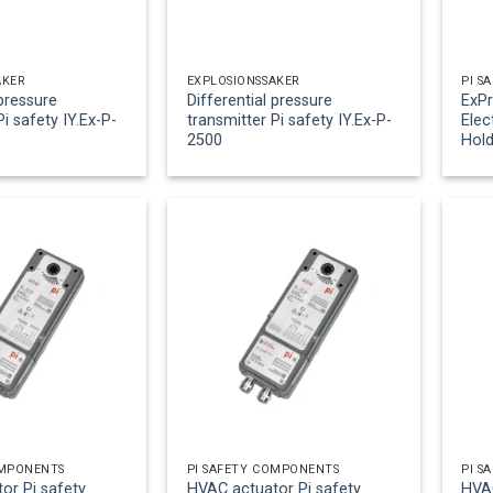
ÄKER
EXPLOSIONSSÄKER
PI S
 pressure
Differential pressure
ExP
Pi safety IY.Ex-P-
transmitter Pi safety IY.Ex-P-
Elec
2500
Hold
OMPONENTS
PI SAFETY COMPONENTS
PI S
or Pi safety
HVAC actuator Pi safety
HVAC