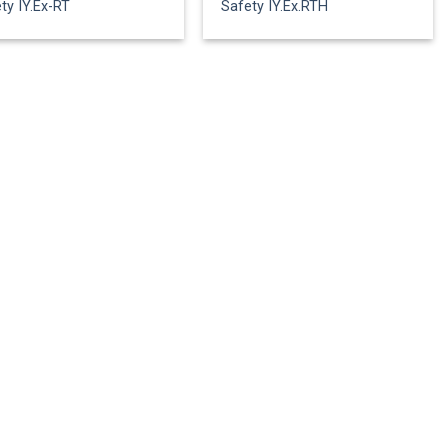
ty IY.Ex-RT
Safety IY.Ex.RTH