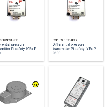
OSIONSSÄKER
EXPLOSIONSSÄKER
erential pressure
Differential pressure
smitter Pi safety IY.Ex-P-
transmitter Pi safety IY.Ex-P-
0
0600