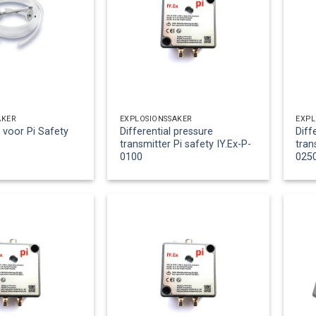
ÄKER
EXPLOSIONSSÄKER
EXPL
 voor Pi Safety
Differential pressure
Diff
transmitter Pi safety IY.Ex-P-
tran
0100
025