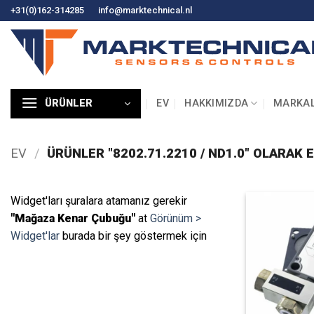
İçeriğe
+31(0)162-314285
info@marktechnical.nl
atla
EV
HAKKIMIZDA
MARKA
ÜRÜNLER
EV
/
ÜRÜNLER "8202.71.2210 / ND1.0" OLARAK 
Widget'ları şuralara atamanız gerekir
"Mağaza Kenar Çubuğu"
at
Görünüm >
Widget'lar
burada bir şey göstermek için