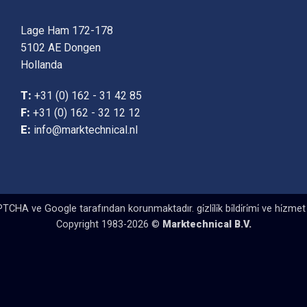
Lage Ham 172-178
5102 AE Dongen
Hollanda
T:
+31 (0) 162 - 31 42 85
F:
+31 (0) 162 - 32 12 12
E:
info@marktechnical.nl
PTCHA ve Google tarafından korunmaktadır.
gi̇zli̇li̇k bi̇ldi̇ri̇mi̇
ve
hi̇zmet 
Copyright 1983-2026 ©
Marktechnical B.V.