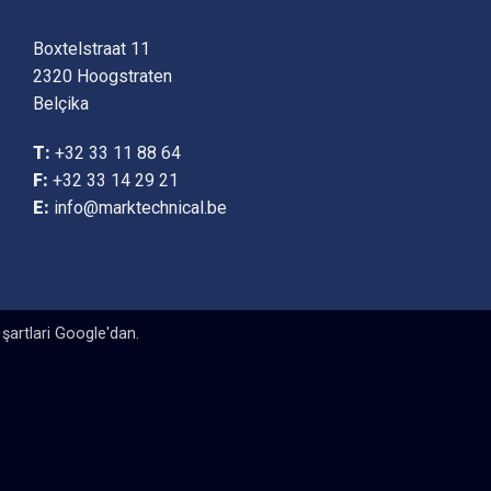
Boxtelstraat 11
2320 Hoogstraten
Belçika
T:
+32 33 11 88 64
F:
+32 33 14 29 21
E:
info@marktechnical.be
şartlari
Google'dan.