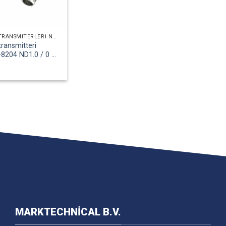
FARK BASINÇ TRANSMITERLERI NAT-NAT
transmitteri
8204 ND1.0 / 0 ...
MARKTECHNICAL B.V.