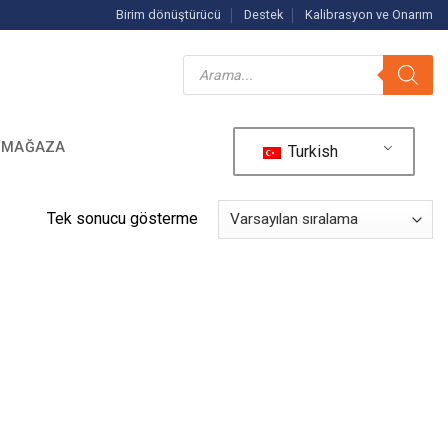
Birim dönüştürücü
Destek
Kalibrasyon ve Onarım
Ürün
arama
MAĞAZA
Turkish
Tek sonucu gösterme