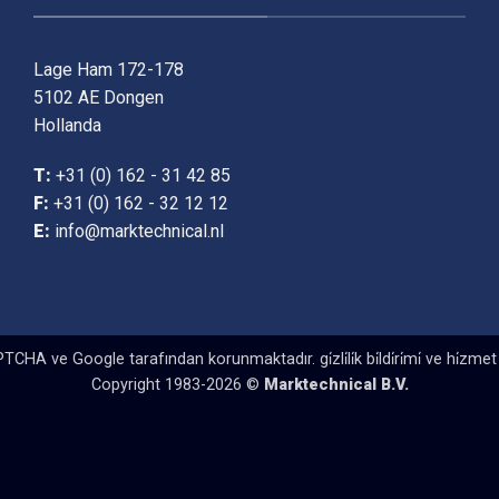
Lage Ham 172-178
5102 AE Dongen
Hollanda
T:
+31 (0) 162 - 31 42 85
F:
+31 (0) 162 - 32 12 12
E:
info@marktechnical.nl
PTCHA ve Google tarafından korunmaktadır.
gi̇zli̇li̇k bi̇ldi̇ri̇mi̇
ve
hi̇zmet 
Copyright 1983-2026 ©
Marktechnical B.V.