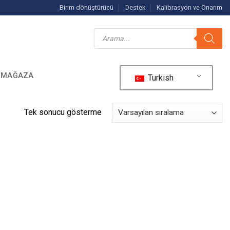
Birim dönüştürücü
Destek
Kalibrasyon ve Onarım
Ürün
arama
MAĞAZA
Turkish
Tek sonucu gösterme