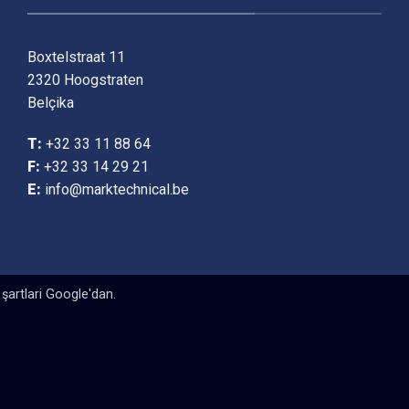
Boxtelstraat 11
2320 Hoogstraten
Belçika
T:
+32 33 11 88 64
F:
+32 33 14 29 21
E:
info@marktechnical.be
şartlari
Google'dan.