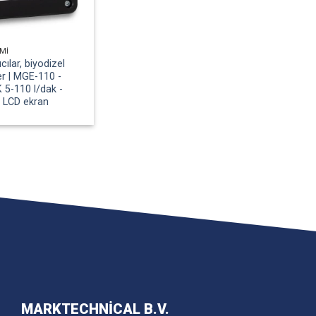
MI
ıcılar, biyodizel
çer | MGE-110 -
5-110 l/dak -
- LCD ekran
MARKTECHNICAL B.V.