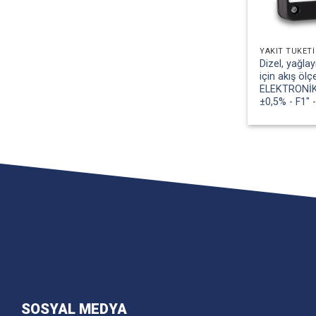
YAKIT TÜKETI
Dizel, yağlay
için akış öl
ELEKTRONİK 
±0,5% - F1″ 
SOSYAL MEDYA