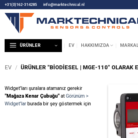
İçeriğe
+31(0)162-314285
info@marktechnical.nl
atla
EV
HAKKIMIZDA
MARKA
ÜRÜNLER
EV
/
ÜRÜNLER "BIODIESEL | MGE-110" OLARAK 
Widget'ları şuralara atamanız gerekir
"Mağaza Kenar Çubuğu"
at
Görünüm >
Widget'lar
burada bir şey göstermek için