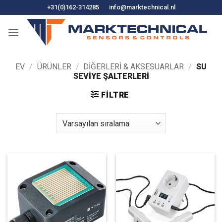
İçeriğe
+31(0)162-314285
info@marktechnical.nl
atla
EV
/
ÜRÜNLER
/
DIĞERLERI & AKSESUARLAR
/
SU
SEVIYE ŞALTERLERI
FILTRE