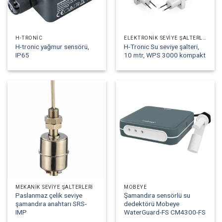
H-TRONIC
ELEKTRONIK SEVIYE ŞALTERLERI
H-tronic yağmur sensörü,
H-Tronic Su seviye şalteri,
IP65
10 mtr, WPS 3000 kompakt
MEKANIK SEVIYE ŞALTERLERI
MOBEYE
Paslanmaz çelik seviye
Şamandıra sensörlü su
şamandıra anahtarı SRS-
dedektörü Mobeye
IMP
WaterGuard-FS CM4300-FS