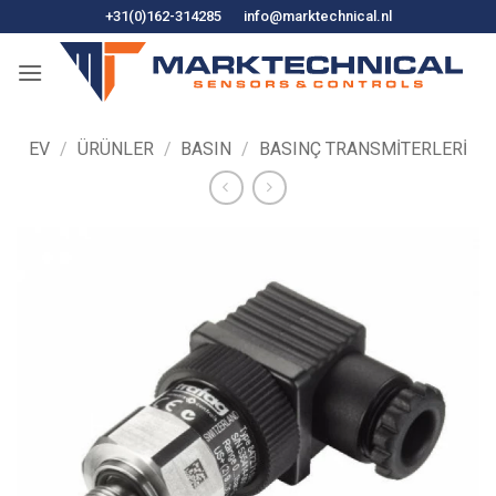
İçeriğe
+31(0)162-314285
info@marktechnical.nl
atla
EV
/
ÜRÜNLER
/
BASIN
/
BASINÇ TRANSMITERLERI