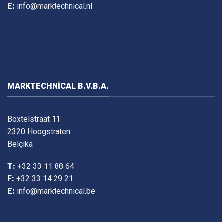
E:
info@marktechnical.nl
MARKTECHNICAL B.V.B.A.
Boxtelstraat 11
2320 Hoogstraten
Belçika
T:
+32 33 11 88 64
F:
+32 33 14 29 21
E:
info@marktechnical.be