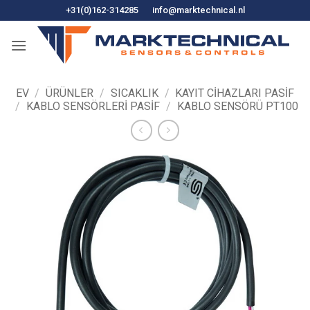
İçeriğe
+31(0)162-314285
info@marktechnical.nl
atla
EV
/
ÜRÜNLER
/
SICAKLIK
/
KAYIT CIHAZLARI PASIF
/
KABLO SENSÖRLERI PASIF
/
KABLO SENSÖRÜ PT100