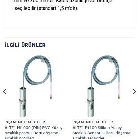
mm ve 200 mm'dir. Kablo uzunluğu serbestçe
seçilebilir (standart 1,5 m'dir).
İLGILI ÜRÜNLER
İNŞAAT MÜTEAHHITLERI
İNŞAAT MÜTEAHHITLERI
ALTF1 Ni1000 (DIN) PVC Yüzey
ALTF1 Pt100 Silikon Yüzey
sıcaklık probu - Boru döşeme
Sıcaklık Sensörü - Boru döşeme
sıcaklık probları
sıcaklık sensörleri