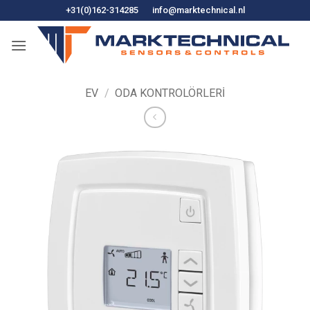
İçeriğe
+31(0)162-314285
info@marktechnical.nl
atla
EV
/
ODA KONTROLÖRLERI