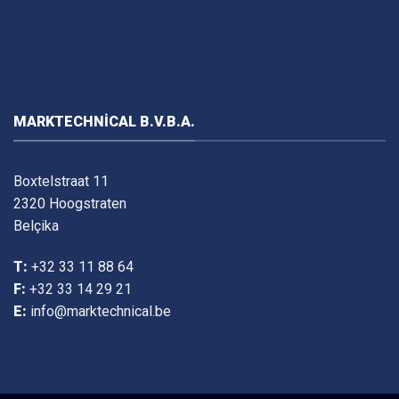
MARKTECHNICAL B.V.B.A.
Boxtelstraat 11
2320 Hoogstraten
Belçika
T:
+32 33 11 88 64
F:
+32 33 14 29 21
E:
info@marktechnical.be