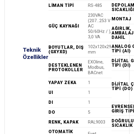
DEPOLA
LIMAN TIPI
RS-485
SICAKLIĞ
230VAC
MONTAJ
(207...253 V
GÜÇ KAYNAĞI
AC
AĞIRLIK,
50/60Hz / ),
AMBALAJ
3,0 VA
DAHIL
ANALOG G
102x120x29
BOYUTLAR, DIŞ
Teknik
TIPI (AI)
(GXYXD)
mm
Özellikler
DIJITAL G
EXOline,
DESTEKLENEN
TIPI (DI)
Modbus,
PROTOKOLLER
BACnet
YAPAY ZEKA
1
DIJITAL Ç
TIPI (DO)
UI
1
DI
1
EVRENSE
GIRIŞ TIPI
DO
5
DOĞRULU
RENK, KAPAK
RAL9003
SICAKLIK
OTOMATIK
Evet