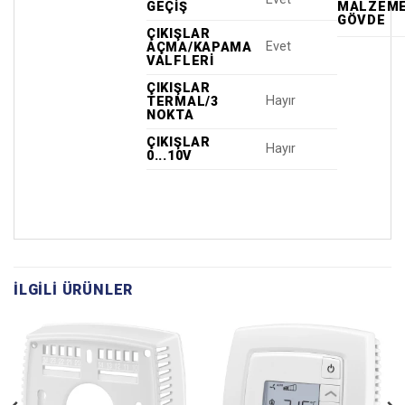
GEÇIŞ
MALZEME
GÖVDE
ÇIKIŞLAR
Evet
AÇMA/KAPAMA
VALFLERI
ÇIKIŞLAR
Hayır
TERMAL/3
NOKTA
ÇIKIŞLAR
Hayır
0...10V
İLGILI ÜRÜNLER