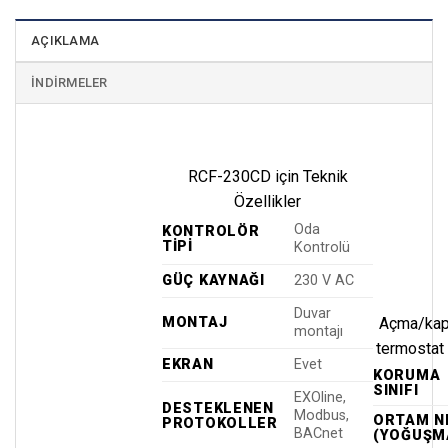
AÇIKLAMA
İNDIRMELER
RCF-230CD için Teknik
Özellikler
Oda
KONTROLÖR
TIPI
Kontrolü
GÜÇ KAYNAĞI
230 V AC
Duvar
MONTAJ
Açma/kapa
montajı
termostat 
EKRAN
Evet
KORUMA
SINIFI
EXOline,
DESTEKLENEN
Modbus,
ORTAM N
PROTOKOLLER
BACnet
(YOĞUŞM