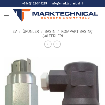
İçeriğe
+31(0)162-314285
info@marktechnical.nl
atla
EV
/
ÜRÜNLER
/
BASIN
/
KOMPAKT BASINÇ
ŞALTERLERI