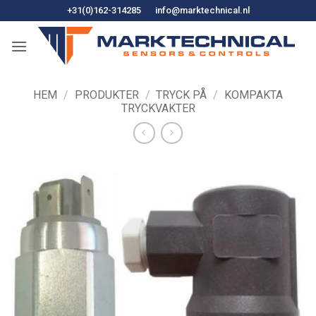
Hoppa
+31(0)162-314285
info@marktechnical.nl
till
innehåll
HEM
/
PRODUKTER
/
TRYCK PÅ
/
KOMPAKTA
TRYCKVAKTER