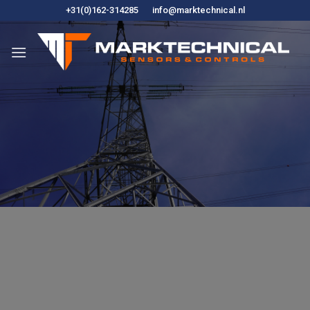
Hoppa
+31(0)162-314285
info@marktechnical.nl
till
innehåll