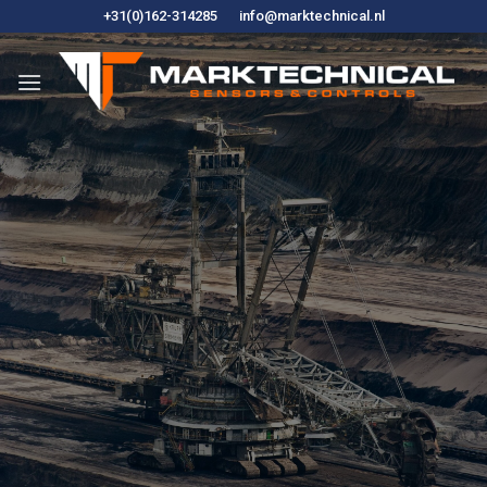
Hoppa
+31(0)162-314285
info@marktechnical.nl
till
innehåll