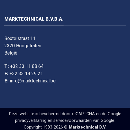
MARKTECHNICAL B.V.B.A.
Boxtelstraat 11
2320 Hoogstraten
België
T:
+32 33 11 88 64
F:
+32 33 14 29 21
E:
info@marktechnical.be
Deze website is beschermd door reCAPTCHA en de Google
privacyverklaring
en
servicevoorwaarden
van Google.
Copyright 1983-2026 ©
Marktechnical B.V.