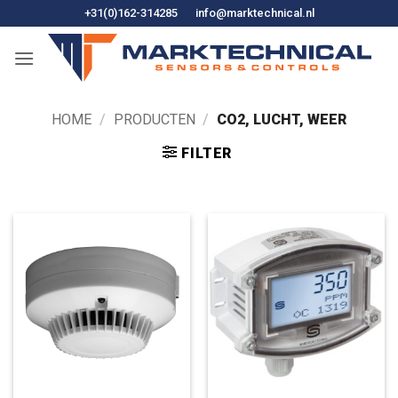
Ga
+31(0)162-314285
info@marktechnical.nl
naar
de
inhoud
HOME
/
PRODUCTEN
/
CO2, LUCHT, WEER
FILTER