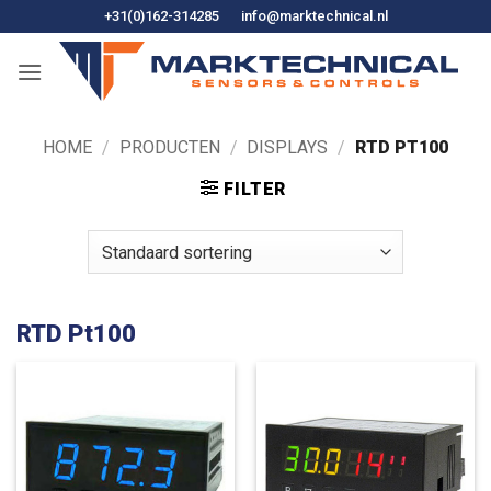
Ga
+31(0)162-314285
info@marktechnical.nl
naar
de
inhoud
HOME
/
PRODUCTEN
/
DISPLAYS
/
RTD PT100
FILTER
RTD Pt100