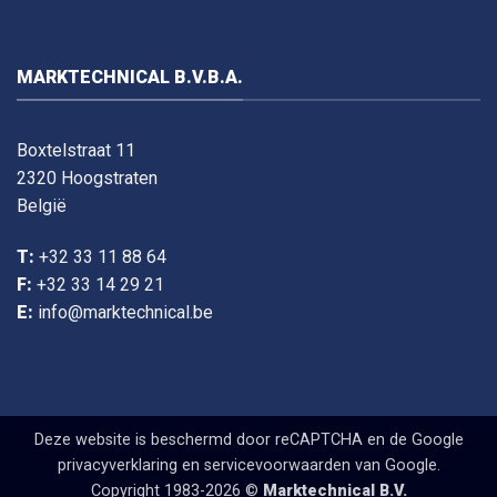
MARKTECHNICAL B.V.B.A.
Boxtelstraat 11
2320 Hoogstraten
België
T:
+32 33 11 88 64
F:
+32 33 14 29 21
E:
info@marktechnical.be
Deze website is beschermd door reCAPTCHA en de Google
privacyverklaring
en
servicevoorwaarden
van Google.
Copyright 1983-2026 ©
Marktechnical B.V.