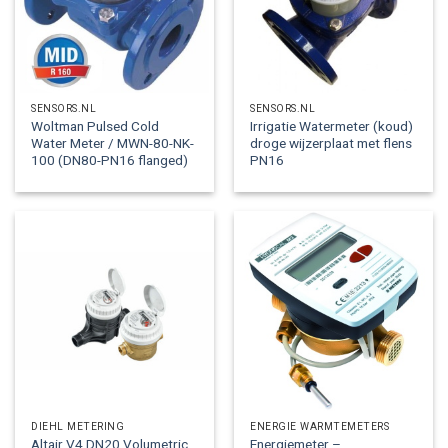
SENSORS.NL
SENSORS.NL
Woltman Pulsed Cold
Irrigatie Watermeter (koud)
Water Meter / MWN-80-NK-
droge wijzerplaat met flens
100 (DN80-PN16 flanged)
PN16
DIEHL METERING
ENERGIE WARMTEMETERS
Altair V4 DN20 Volumetric
Energiemeter –