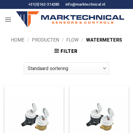
Ga
+31(0)162-314285
info@marktechnical.nl
naar
de
inhoud
HOME
/
PRODUCTEN
/
FLOW
/
WATERMETERS
FILTER