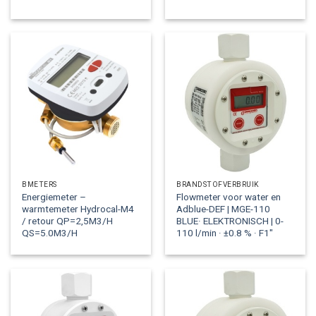
BMETERS
BRANDSTOFVERBRUIK
Energiemeter –
Flowmeter voor water en
warmtemeter Hydrocal-M4
Adblue-DEF | MGE-110
/ retour QP=2,5M3/H
BLUE· ELEKTRONISCH | 0-
QS=5.0M3/H
110 l/min · ±0.8 % · F1″