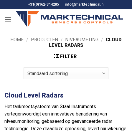
Ga
+31(0)162-314285
info@marktechnical.nl
naar
de
inhoud
HOME
/
PRODUCTEN
/
NIVEAUMETING
/
CLOUD
LEVEL RADARS
FILTER
Cloud Level Radars
Het tankmeetsysteem van Staal Instruments
vertegenwoordigt een innovatieve benadering van
niveaumonitoring, gebaseerd op geavanceerde radar
technologie. Deze draadloze oplossing, levert nauwkeurige