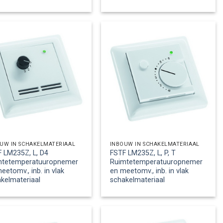
UW IN SCHAKELMATERIAAL
INBOUW IN SCHAKELMATERIAAL
 LM235Z, L, D4
FSTF LM235Z, L, P, T
mtetemperatuuropnemer
Ruimtetemperatuuropnemer
eetomv., inb. in vlak
en meetomv., inb. in vlak
kelmateriaal
schakelmateriaal