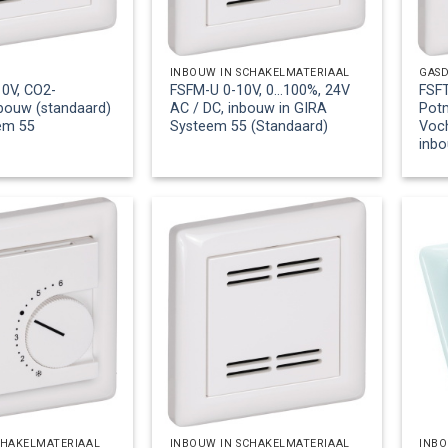
INBOUW IN SCHAKELMATERIAAL
GASD
0V, CO2-
FSFM-U 0-10V, 0…100%, 24V
FSF
bouw (standaard)
AC / DC, inbouw in GIRA
Potm
em 55
Systeem 55 (Standaard)
Voc
inb
CHAKELMATERIAAL
INBOUW IN SCHAKELMATERIAAL
INBO