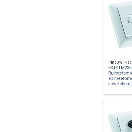
INBOUW IN S
FSTF LM235Z
Ruimtetemp
en meetomv.,
schakelmate