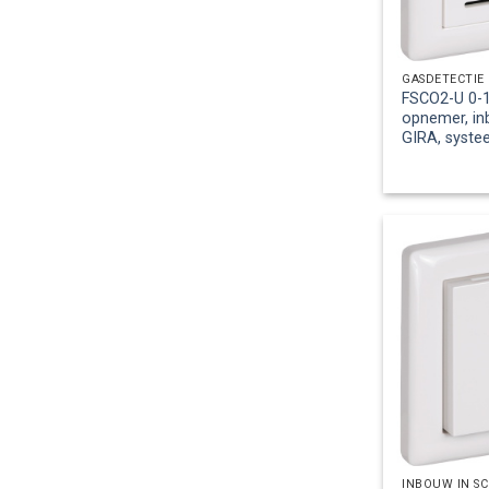
GASDETECTIE
FSCO2-U 0-1
opnemer, in
GIRA, syste
INBOUW IN S