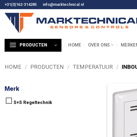
Ga
+31(0)162-314285
info@marktechnical.nl
naar
de
inhoud
HOME
OVER ONS
MERKE
PRODUCTEN
HOME
/
PRODUCTEN
/
TEMPERATUUR
/
INBO
Merk
S+S Regeltechnik