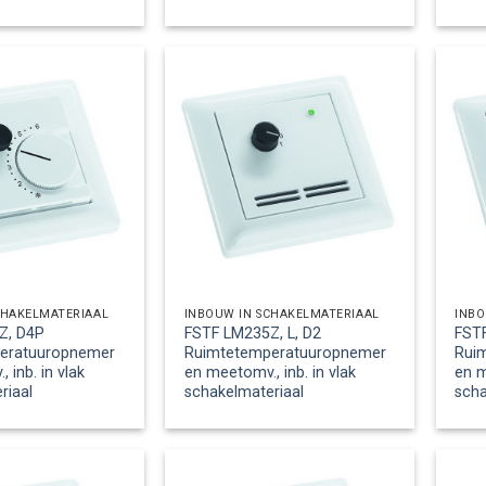
CHAKELMATERIAAL
INBOUW IN SCHAKELMATERIAAL
INBO
Z, D4P
FSTF LM235Z, L, D2
FSTF
eratuuropnemer
Ruimtetemperatuuropnemer
Rui
 inb. in vlak
en meetomv., inb. in vlak
en m
riaal
schakelmateriaal
scha