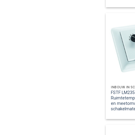
INBOUW IN S
FSTF LM235
Ruimtetemp
en meetomv.,
schakelmate