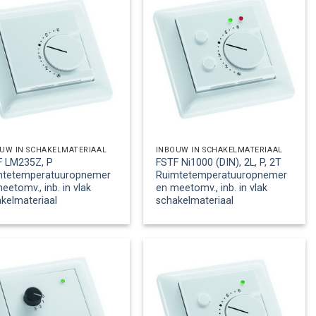
UW IN SCHAKELMATERIAAL
INBOUW IN SCHAKELMATERIAAL
F LM235Z, P
FSTF Ni1000 (DIN), 2L, P, 2T
mtetemperatuuropnemer
Ruimtetemperatuuropnemer
eetomv., inb. in vlak
en meetomv., inb. in vlak
kelmateriaal
schakelmateriaal