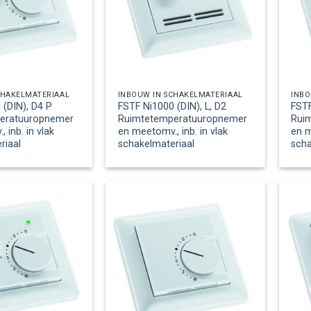
CHAKELMATERIAAL
INBOUW IN SCHAKELMATERIAAL
INBO
 (DIN), D4 P
FSTF Ni1000 (DIN), L, D2
FSTF
eratuuropnemer
Ruimtetemperatuuropnemer
Rui
 inb. in vlak
en meetomv., inb. in vlak
en m
riaal
schakelmateriaal
scha