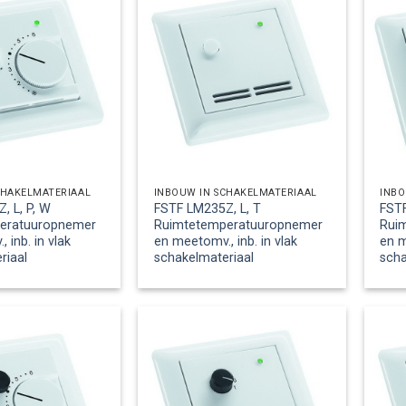
CHAKELMATERIAAL
INBOUW IN SCHAKELMATERIAAL
INBO
, L, P, W
FSTF LM235Z, L, T
FST
eratuuropnemer
Ruimtetemperatuuropnemer
Rui
 inb. in vlak
en meetomv., inb. in vlak
en m
riaal
schakelmateriaal
scha