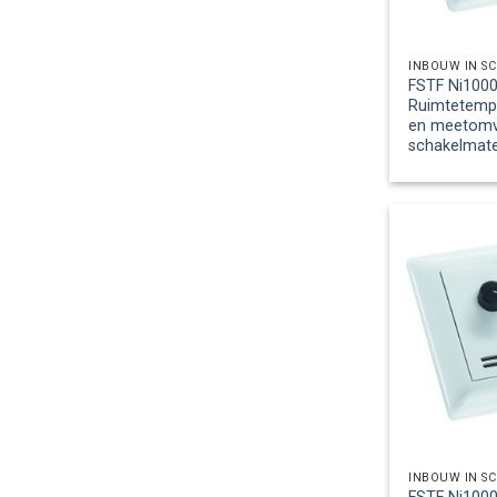
INBOUW IN S
FSTF Ni1000 
Ruimtetemp
en meetomv.,
schakelmate
INBOUW IN S