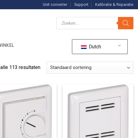
Unit converter
Support
Kalibratie & Reparatie
Producten
zoeken
WINKEL
Dutch
alle 113 resultaten