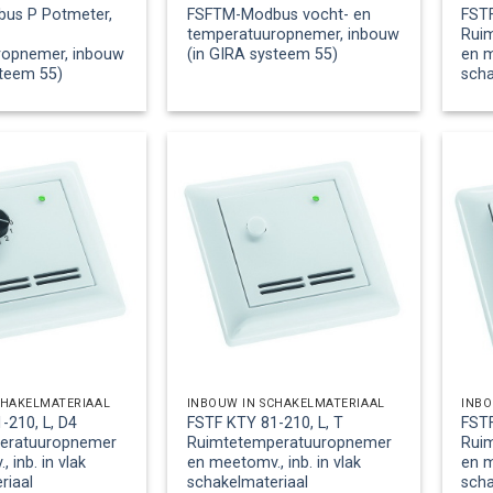
us P Potmeter,
FSFTM-Modbus vocht- en
FST
temperatuuropnemer, inbouw
Rui
ropnemer, inbouw
(in GIRA systeem 55)
en m
steem 55)
scha
CHAKELMATERIAAL
INBOUW IN SCHAKELMATERIAAL
INBO
-210, L, D4
FSTF KTY 81-210, L, T
FSTF
eratuuropnemer
Ruimtetemperatuuropnemer
Rui
 inb. in vlak
en meetomv., inb. in vlak
en m
riaal
schakelmateriaal
scha