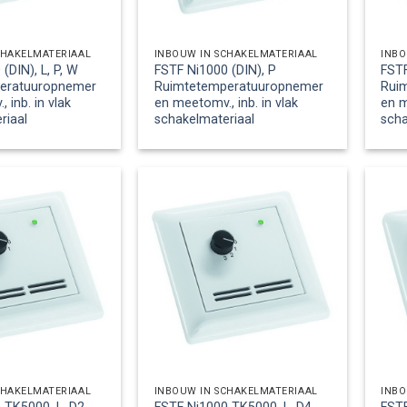
CHAKELMATERIAAL
INBOUW IN SCHAKELMATERIAAL
INBO
(DIN), L, P, W
FSTF Ni1000 (DIN), P
FSTF
eratuuropnemer
Ruimtetemperatuuropnemer
Rui
 inb. in vlak
en meetomv., inb. in vlak
en m
riaal
schakelmateriaal
scha
CHAKELMATERIAAL
INBOUW IN SCHAKELMATERIAAL
INBO