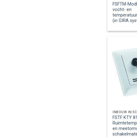
FSFTM-Modb
vocht- en
temperatuu
(in GIRA sy
INBOUW IN S
FSTF KTY 81
Ruimtetemp
en meetomv.,
schakelmate