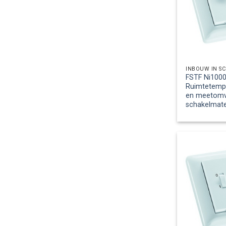
INBOUW IN S
FSTF Ni1000
Ruimtetemp
en meetomv.,
schakelmate