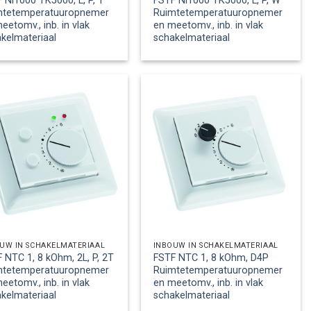
 Ni1000 TK5000, L, P, T
FSTF Ni1000 TK5000, L, P, W
mtetemperatuuropnemer
Ruimtetemperatuuropnemer
eetomv., inb. in vlak
en meetomv., inb. in vlak
kelmateriaal
schakelmateriaal
UW IN SCHAKELMATERIAAL
INBOUW IN SCHAKELMATERIAAL
 NTC 1, 8 kOhm, 2L, P, 2T
FSTF NTC 1, 8 kOhm, D4P
mtetemperatuuropnemer
Ruimtetemperatuuropnemer
eetomv., inb. in vlak
en meetomv., inb. in vlak
kelmateriaal
schakelmateriaal