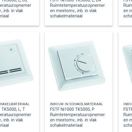
 TK5000, L, D2
FSTF Ni1000 TK5000, L, D4
FSTF
eratuuropnemer
Ruimtetemperatuuropnemer
Rui
 inb. in vlak
en meetomv., inb. in vlak
en m
riaal
schakelmateriaal
scha
CHAKELMATERIAAL
INBOUW IN SCHAKELMATERIAAL
INBO
 TK5000, L, T
FSTF Ni1000 TK5000, P
FSTF
eratuuropnemer
Ruimtetemperatuuropnemer
Rui
 inb. in vlak
en meetomv., inb. in vlak
en m
riaal
schakelmateriaal
scha