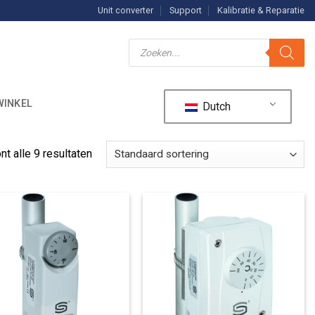
Unit converter
Support
Kalibratie & Reparatie
Producten
zoeken
WINKEL
Dutch
nt alle 9 resultaten