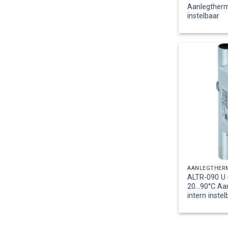
Aanlegtherm
instelbaar
AANLEGTHER
ALTR-090 U 
20…90°C Aa
intern instel