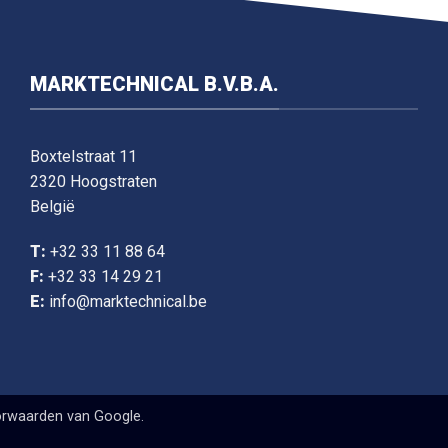
MARKTECHNICAL B.V.B.A.
Boxtelstraat 11
2320 Hoogstraten
België
T:
+32 33 11 88 64
F:
+32 33 14 29 21
E:
info@marktechnical.be
orwaarden
van Google.