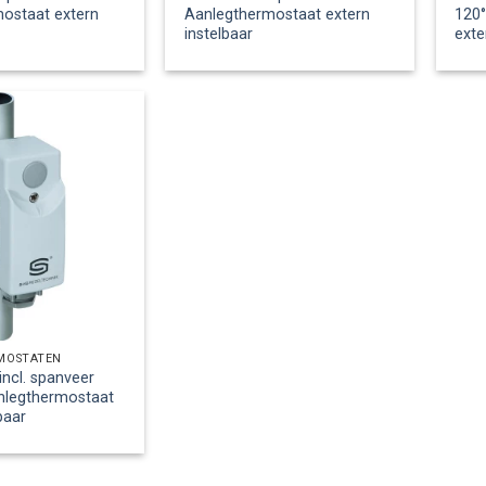
ostaat extern
Aanlegthermostaat extern
120
instelbaar
exte
MOSTATEN
incl. spanveer
nlegthermostaat
baar