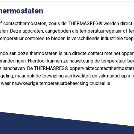
hermostaten
of contactthermostaten, zoals de THERMASREG® worden direct g
len. Deze apparaten, aangeboden als temperatuurregelaar of te
emperatuur controles te bieden in verschillende industriële toe
de aan deze thermostaten is hun directe contact met het opperv
eranderingen. Hierdoor kunnen ze nauwkeurig de temperatuur b
te handhaven. De THERMASREG® oppervlaktecontactthermostaten 
geling, maar ook de toewijding aan kwaliteit en vakmanschap in 
waar nauwkeurige temperatuurbeheersing cruciaal is.