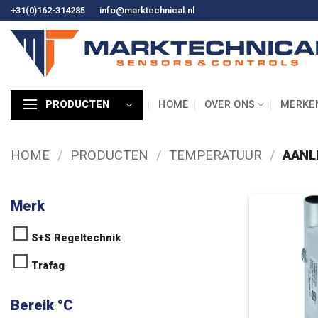
Ga
+31(0)162-314285
info@marktechnical.nl
naar
de
inhoud
HOME
OVER ONS
MERKE
PRODUCTEN
HOME
/
PRODUCTEN
/
TEMPERATUUR
/
AANL
Merk
S+S Regeltechnik
Trafag
Bereik °C