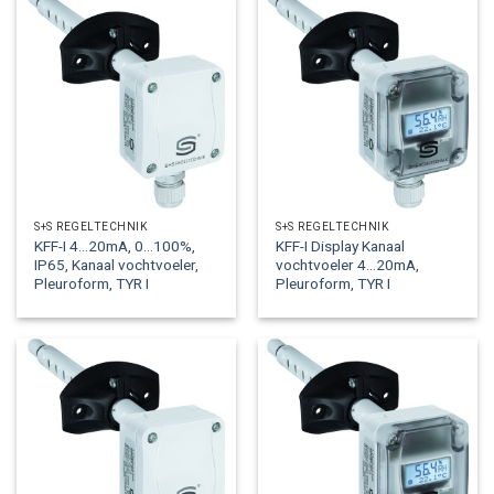
S+S REGELTECHNIK
S+S REGELTECHNIK
KFF-I 4…20mA, 0…100%,
KFF-I Display Kanaal
IP65, Kanaal vochtvoeler,
vochtvoeler 4…20mA,
Pleuroform, TYR I
Pleuroform, TYR I