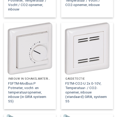
Potmeter, Temperatuur /
Temperatuur / Vocht /
Vocht / CO2-opnemer,
CO2-opnemer, inbouw
inbouw
INBOUW IN SCHAKELMATERIAAL
GASDETECTIE
FSFTM-Modbus P
FSTM-CO2-U 2x 0-10V,
Potmeter, vocht- en
Temperatuur- / CO2-
temperatuuropnemer,
opnemer, inbouw
inbouw (in GIRA systeem
(standaard) GIRA, systeem
55)
55