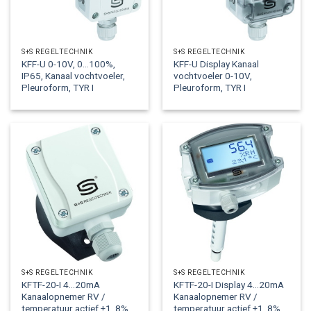
S+S REGELTECHNIK
S+S REGELTECHNIK
KFF-U 0-10V, 0…100%,
KFF-U Display Kanaal
IP65, Kanaal vochtvoeler,
vochtvoeler 0-10V,
Pleuroform, TYR I
Pleuroform, TYR I
S+S REGELTECHNIK
S+S REGELTECHNIK
KFTF-20-I 4…20mA
KFTF-20-I Display 4…20mA
Kanaalopnemer RV /
Kanaalopnemer RV /
temperatuur actief ±1, 8%
temperatuur actief ±1, 8%