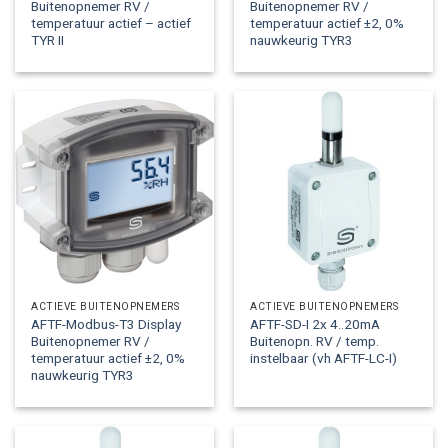
Buitenopnemer RV /
Buitenopnemer RV /
temperatuur actief – actief
temperatuur actief ±2, 0%
TYR II
nauwkeurig TYR3
ACTIEVE BUITENOPNEMERS
ACTIEVE BUITENOPNEMERS
AFTF-Modbus-T3 Display
AFTF-SD-I 2x 4..20mA
Buitenopnemer RV /
Buitenopn. RV / temp.
temperatuur actief ±2, 0%
instelbaar (vh AFTF-LC-I)
nauwkeurig TYR3