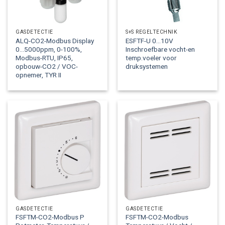
GASDETECTIE
S+S REGELTECHNIK
ALQ-CO2-Modbus Display
ESFTF-U 0…10V
0…5000ppm, 0-100%,
Inschroefbare vocht-en
Modbus-RTU, IP65,
temp.voeler voor
opbouw-CO2 / VOC-
druksystemen
opnemer, TYR II
GASDETECTIE
GASDETECTIE
FSFTM-CO2-Modbus P
FSFTM-CO2-Modbus