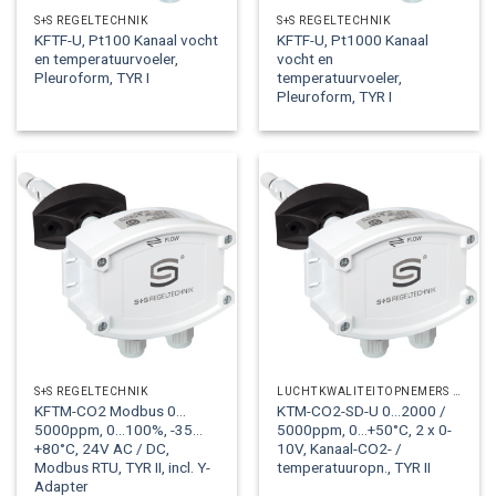
S+S REGELTECHNIK
S+S REGELTECHNIK
KFTF-U, Pt100 Kanaal vocht
KFTF-U, Pt1000 Kanaal
en temperatuurvoeler,
vocht en
Pleuroform, TYR I
temperatuurvoeler,
Pleuroform, TYR I
S+S REGELTECHNIK
LUCHTKWALITEITOPNEMERS CO2
KFTM-CO2 Modbus 0…
KTM-CO2-SD-U 0…2000 /
5000ppm, 0…100%, -35…
5000ppm, 0…+50°C, 2 x 0-
+80°C, 24V AC / DC,
10V, Kanaal-CO2- /
Modbus RTU, TYR II, incl. Y-
temperatuuropn., TYR II
Adapter