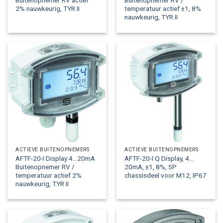
Buitenopnemer RV actief
Buitenopnemer RV /
2% nauwkeurig, TYR II
temperatuur actief ±1, 8%
nauwkeurig, TYR II
ACTIEVE BUITENOPNEMERS
ACTIEVE BUITENOPNEMERS
AFTF-20-I Display 4…20mA
AFTF-20-I Q Display, 4…
Buitenopnemer RV /
20mA, ±1, 8%, 5P
temperatuur actief 2%
chassisdeel voor M12, IP67
nauwkeurig, TYR II