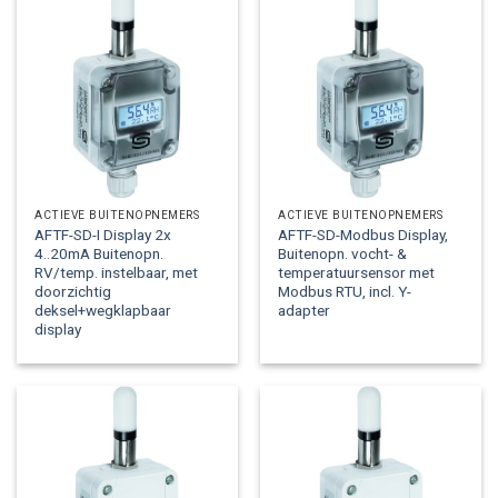
ACTIEVE BUITENOPNEMERS
ACTIEVE BUITENOPNEMERS
AFTF-SD-I Display 2x
AFTF-SD-Modbus Display,
4..20mA Buitenopn.
Buitenopn. vocht- &
RV/temp. instelbaar, met
temperatuursensor met
doorzichtig
Modbus RTU, incl. Y-
deksel+wegklapbaar
adapter
display