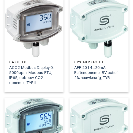
GASDETECTIE
OPNEMERS ACTIEF
ACO2-Modbus-Display 0…
AFF-20-I 4…20mA
5000ppm, Modbus-RTU,
Buitenopnemer RV actief
IP65, opbouw-CO2-
2% nauwkeurig, TYR II
opnemer, TYR II