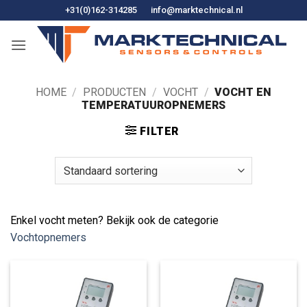
Ga
+31(0)162-314285
info@marktechnical.nl
naar
de
inhoud
HOME
/
PRODUCTEN
/
VOCHT
/
VOCHT EN
TEMPERATUUROPNEMERS
FILTER
Enkel vocht meten? Bekijk ook de categorie
Vochtopnemers