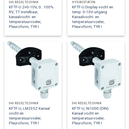
S+S REGELTECHNIK
HYGROSTATEN
KFTF-U 2×0-10V, 0…100%
KFTF-U Display vocht en
RV, TT instelbaar,
temp. 0-10V uitgang
kanaalvocht- en
Kanaalvocht- en
temperatuurvoeler,
temperatuurvoeler,
Pleuroform, TYR I
Pleuroform, TYR I
S+S REGELTECHNIK
S+S REGELTECHNIK
KFTF-U, LM235Z Kanaal
KFTF-U, Ni1000 (DIN)
vocht en
Kanaal vocht en
temperatuurvoeler,
temperatuurvoeler,
Pleuroform, TYR I
Pleuroform, TYR I