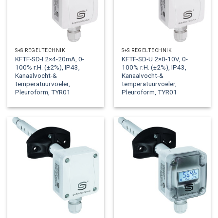
S+S REGELTECHNIK
S+S REGELTECHNIK
KFTF-SD-I 2×4-20mA, 0-
KFTF-SD-U 2×0-10V, 0-
100% r.H. (±2%), IP43,
100% r.H. (±2%), IP43,
Kanaalvocht-&
Kanaalvocht-&
temperatuurvoeler,
temperatuurvoeler,
Pleuroform, TYR01
Pleuroform, TYR01