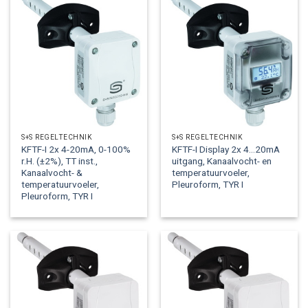
S+S REGELTECHNIK
S+S REGELTECHNIK
KFTF-I 2x 4-20mA, 0-100%
KFTF-I Display 2x 4…20mA
r.H. (±2%), TT inst.,
uitgang, Kanaalvocht- en
Kanaalvocht- &
temperatuurvoeler,
temperatuurvoeler,
Pleuroform, TYR I
Pleuroform, TYR I