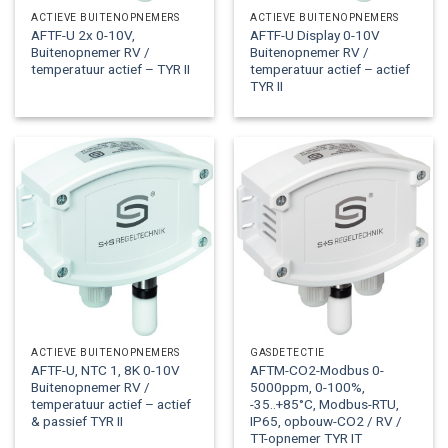
ACTIEVE BUITENOPNEMERS
ACTIEVE BUITENOPNEMERS
AFTF-U 2x 0-10V,
AFTF-U Display 0-10V
Buitenopnemer RV /
Buitenopnemer RV /
temperatuur actief – TYR II
temperatuur actief – actief
TYR II
ACTIEVE BUITENOPNEMERS
GASDETECTIE
AFTF-U, NTC 1, 8K 0-10V
AFTM-CO2-Modbus 0-
Buitenopnemer RV /
5000ppm, 0-100%,
temperatuur actief – actief
-35..+85°C, Modbus-RTU,
& passief TYR II
IP65, opbouw-CO2 / RV /
TT-opnemer TYR IT