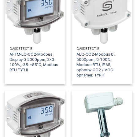
GASDETECTIE
GASDETECTIE
AFTM-LQ-CO2-Modbus
ALQ-CO2-Modbus 0…
Display 0-5000ppm, 2×0-
5000ppm, 0-100%,
100%, -35..+85°C, Modbus
Modbus-RTU, IP65,
RTU TYR II
opbouw-CO2 / VOC-
opnemer, TYR II