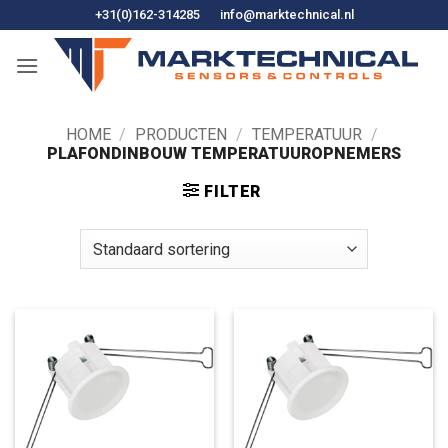
Ga
+31(0)162-314285
info@marktechnical.nl
naar
de
inhoud
HOME
/
PRODUCTEN
/
TEMPERATUUR
/
PLAFONDINBOUW TEMPERATUUROPNEMERS
FILTER