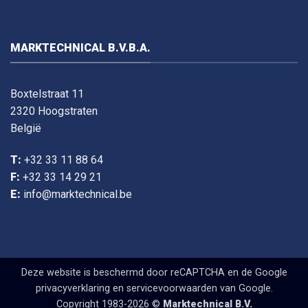
MARKTECHNICAL B.V.B.A.
Boxtelstraat 11
2320 Hoogstraten
België
T:
+32 33 11 88 64
F:
+32 33 14 29 21
E:
info@marktechnical.be
Deze website is beschermd door reCAPTCHA en de Google
privacyverklaring
en
servicevoorwaarden
van Google.
Copyright 1983-2026 ©
Marktechnical B.V.