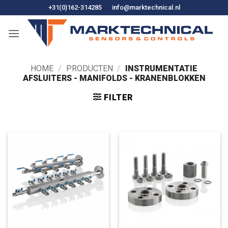
Ga
+31(0)162-314285
info@marktechnical.nl
naar
de
inhoud
HOME
/
PRODUCTEN
/
INSTRUMENTATIE
AFSLUITERS - MANIFOLDS - KRANENBLOKKEN
FILTER