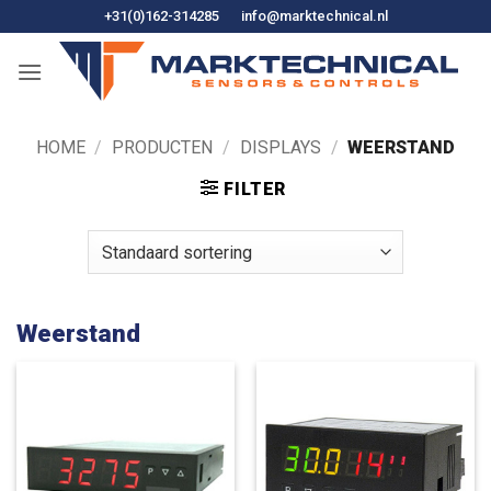
Ga
+31(0)162-314285
info@marktechnical.nl
naar
de
inhoud
HOME
/
PRODUCTEN
/
DISPLAYS
/
WEERSTAND
FILTER
Weerstand