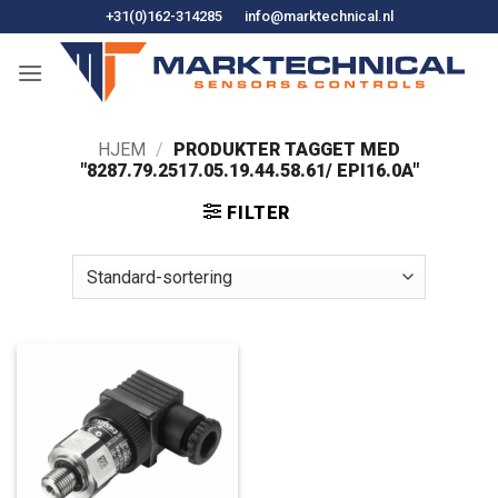
Fortsæt
+31(0)162-314285
info@marktechnical.nl
til
indhold
HJEM
/
PRODUKTER TAGGET MED
"8287.79.2517.05.19.44.58.61/ EPI16.0A"
FILTER