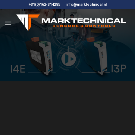
Fortsæt
+31(0)162-314285
info@marktechnical.nl
til
indhold