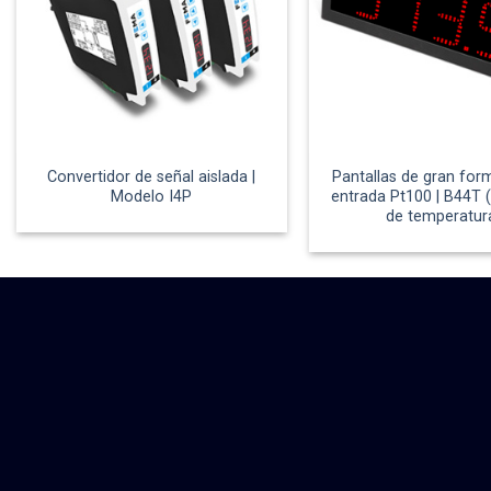
Convertidor de señal aislada |
Pantallas de gran for
Modelo I4P
entrada Pt100 | B44T 
de temperatur