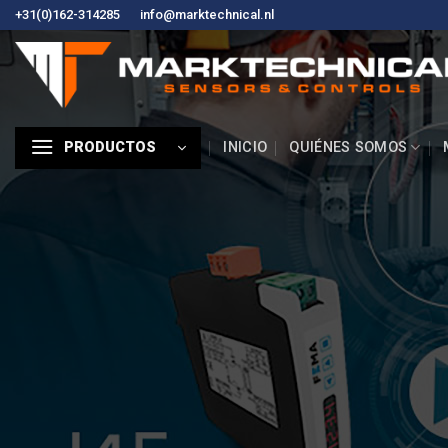
Ir
+31(0)162-314285
info@marktechnical.nl
al
contenido
INICIO
QUIÉNES SOMOS
PRODUCTOS