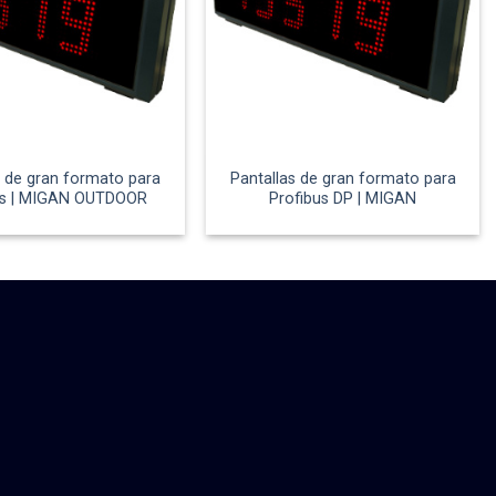
s de gran formato para
Pantallas de gran formato para
us | MIGAN OUTDOOR
Profibus DP | MIGAN