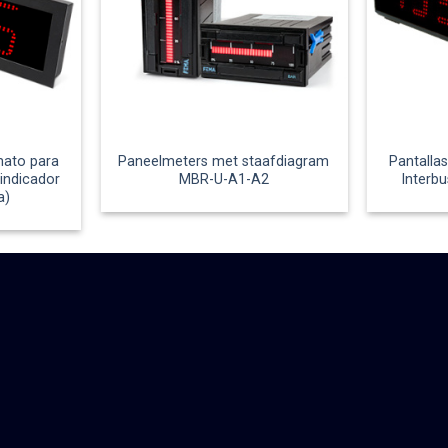
mato para
Paneelmeters met staafdiagram
Pantalla
(indicador
MBR-U-A1-A2
Interb
a)
VER TODA LA GAMA FEMA