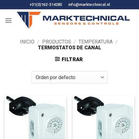
Ir
+31(0)162-314285
info@marktechnical.nl
al
contenido
INICIO
/
PRODUCTOS
/
TEMPERATURA
/
TERMOSTATOS DE CANAL
FILTRAR