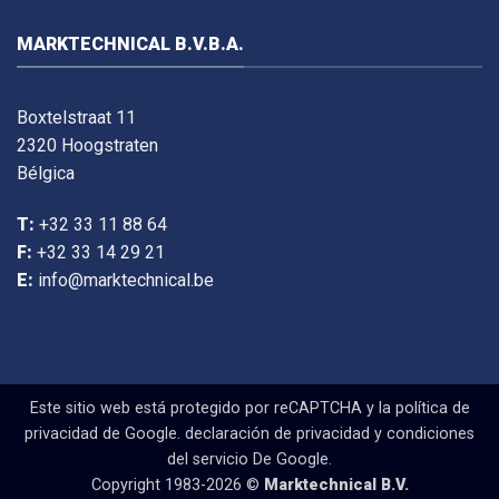
MARKTECHNICAL B.V.B.A.
Boxtelstraat 11
2320 Hoogstraten
Bélgica
T:
+32 33 11 88 64
F:
+32 33 14 29 21
E:
info@marktechnical.be
Este sitio web está protegido por reCAPTCHA y la política de
privacidad de Google.
declaración de privacidad
y
condiciones
del servicio
De Google.
Copyright 1983-2026 ©
Marktechnical B.V.