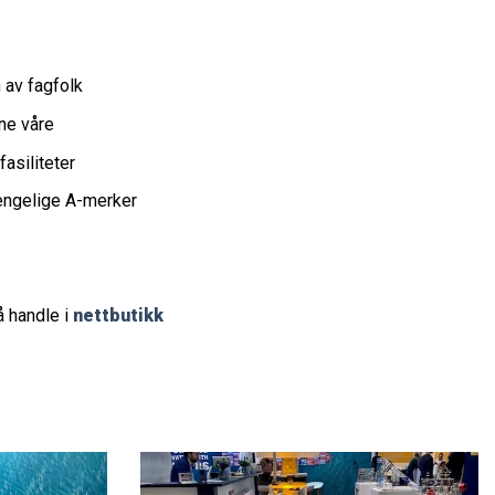
m av fagfolk
ne våre
fasiliteter
jengelige A-merker
å handle i
nettbutikk