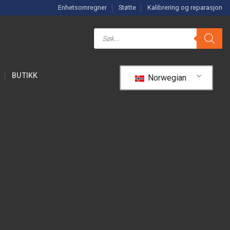
Enhetsomregner
Støtte
Kalibrering og reparasjon
Søk
etter
produkter
R
BUTIKK
Norwegian