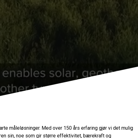
rte måleløsninger. Med over 150 års erfaring gjør vi det mulig
en sin, noe som gir større effektivitet, bærekraft og