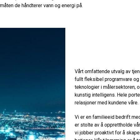
i måten de håndterer vann og energi på.
Vårt omfattende utvalg av tjen
fullt fleksibel programvare og 
teknologier i målersektoren, og
kunstig intelligens. Hele port
relasjoner med kundene våre.
Vi er en familieeid bedrift me
er stolte av å opprettholde vå
vi jobber proaktivt for å ska