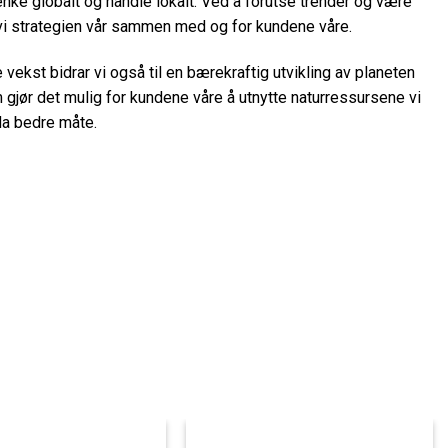
tenke globalt og handle lokalt. Ved å forutse trender og være
 vi strategien vår sammen med og for kundene våre.
 vekst bidrar vi også til en bærekraftig utvikling av planeten
gjør det mulig for kundene våre å utnytte naturressursene vi
da bedre måte.