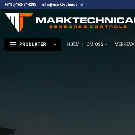
Hopp
+31(0)162-314285
info@marktechnical.nl
til
innhold
HJEM
OM OSS
MERKEVA
PRODUKTER