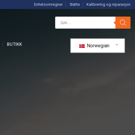
Enhetsomregner
Støtte
Kalibrering og reparasjon
Søk
etter
produkter
R
BUTIKK
Norwegian