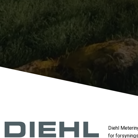
Diehl Meterin
for forsynings