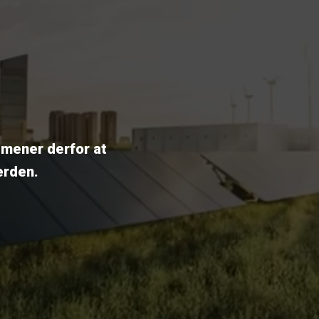
i mener derfor at
erden.