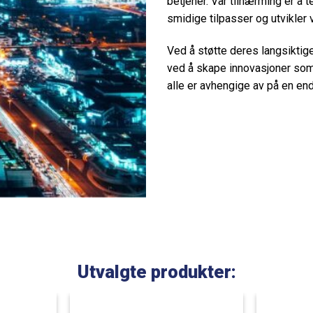
betjener. Vår tilnærming er å 
smidige tilpasser og utvikler
Ved å støtte deres langsiktige
ved å skape innovasjoner som 
alle er avhengige av på en en
Utvalgte produkter: