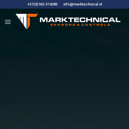
Przejdź
+31(0)162-314285
info@marktechnical.nl
do
treści