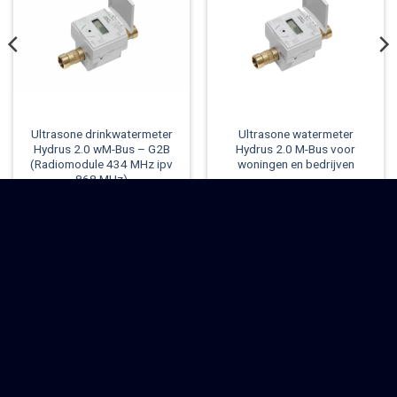
Ultrasone drinkwatermeter
Ultrasone watermeter
Hydrus 2.0 wM-Bus – G2B
Hydrus 2.0 M-Bus voor
(Radiomodule 434 MHz ipv
woningen en bedrijven
868 MHz)
ZOBACZ PEŁNĄ GAMĘ MIERNIKÓW DIEHL