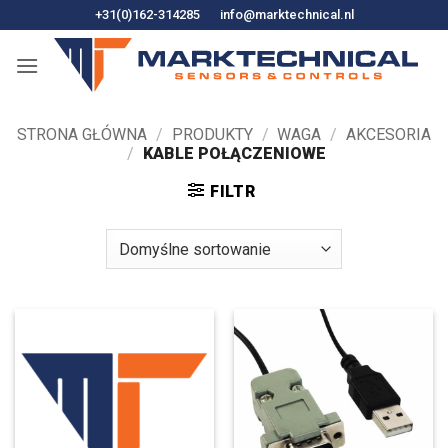
Przejdź
+31(0)162-314285
info@marktechnical.nl
do
treści
STRONA GŁÓWNA
/
PRODUKTY
/
WAGA
/
AKCESORIA
/
KABLE POŁĄCZENIOWE
FILTR