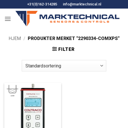
Hopp
+31(0)162-314285
info@marktechnical.nl
til
innhold
HJEM
/
PRODUKTER MERKET "2290334-COMXPS"
FILTER