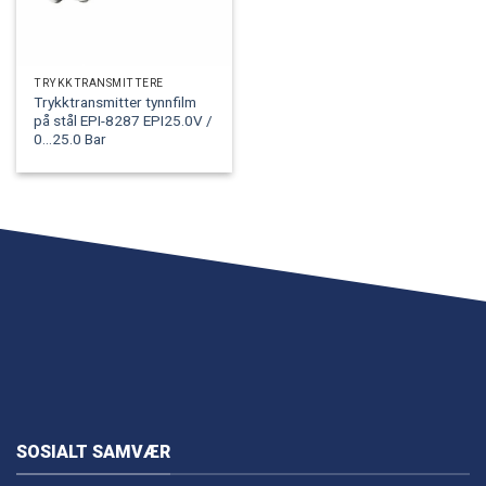
TRYKKTRANSMITTERE
Trykktransmitter tynnfilm
på stål EPI-8287 EPI25.0V /
0...25.0 Bar
SOSIALT SAMVÆR