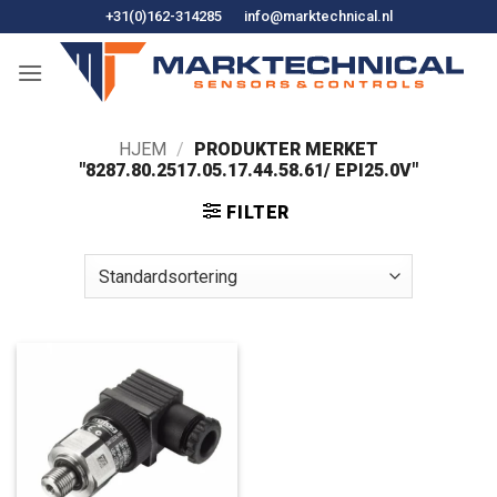
Hopp
+31(0)162-314285
info@marktechnical.nl
til
innhold
HJEM
/
PRODUKTER MERKET
"8287.80.2517.05.17.44.58.61/ EPI25.0V"
FILTER