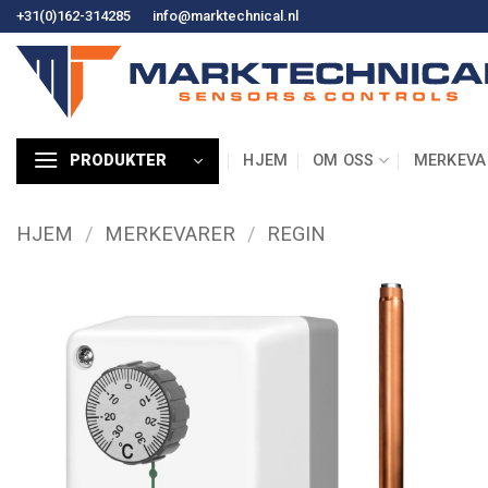
Hopp
+31(0)162-314285
info@marktechnical.nl
til
innhold
HJEM
OM OSS
MERKEVA
PRODUKTER
HJEM
/
MERKEVARER
/
REGIN