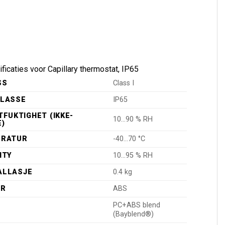
ficaties voor Capillary thermostat, IP65
SS
Class I
KLASSE
IP65
FUKTIGHET (IKKE-
10…90 % RH
)
ERATUR
-40…70 °C
ITY
10…95 % RH
BALLASJE
0.4 kg
ER
ABS
PC+ABS blend
(Bayblend®)