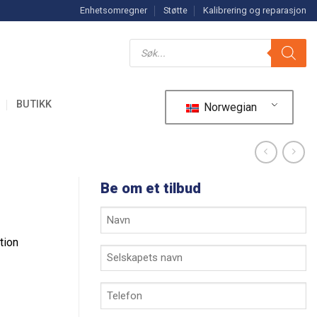
Enhetsomregner
Støtte
Kalibrering og reparasjon
Søk
etter
produkter
R
BUTIKK
Norwegian
Be om et tilbud
Ditt
navn
tion
*
Selskapets
navn
*
Telefon
*