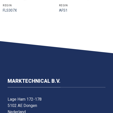
REGIN
REGIN
FLS307X
AFS1
MARKTECHNICAL B.V.
Lage Ham 172-178
5102 AE Dongen
Nederland