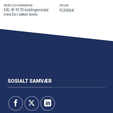
EKSPLOSJONSSIKKER
REGIN
EXL-IR-9170 koblingsmodul
FLS306X
med Ex-i sikker krets
SOSIALT SAMVÆR