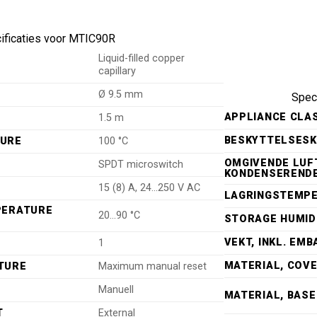
ificaties voor MTIC90R
Liquid-filled copper
capillary
Ø 9.5 mm
Speci
APPLIANCE CLA
1.5 m
BESKYTTELSES
TURE
100 °C
OMGIVENDE LUFT
SPDT microswitch
KONDENSERENDE
15 (8) A, 24…250 V AC
LAGRINGSTEMP
PERATURE
20…90 °C
STORAGE HUMID
VEKT, INKL. EM
1
MATERIAL, COV
TURE
Maximum manual reset
Manuell
MATERIAL, BASE
T
External