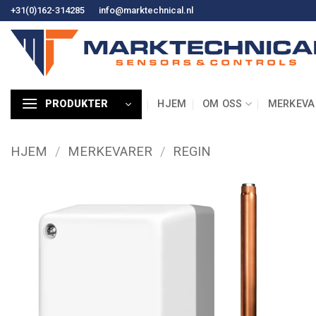
Hopp
+31(0)162-314285
info@marktechnical.nl
til
innhold
HJEM
OM OSS
MERKEVA
PRODUKTER
HJEM
/
MERKEVARER
/
REGIN