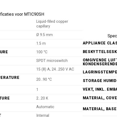
ficaties voor MTIC90SH
Liquid-filled copper
capillary
Ø 9.5 mm
Speci
APPLIANCE CLA
1.5 m
BESKYTTELSES
TURE
100 °C
OMGIVENDE LUFT
SPDT microswitch
KONDENSERENDE
15 (8) A, 24…250 V AC
LAGRINGSTEMP
PERATURE
20…90 °C
STORAGE HUMID
VEKT, INKL. EM
1
MATERIAL, COV
TURE
2…20 K
Automatic
MATERIAL, BASE
T
Internal