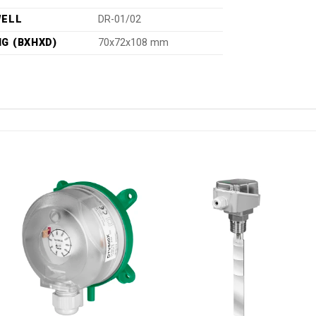
WELL
DR-01/02
G (BXHXD)
70x72x108 mm