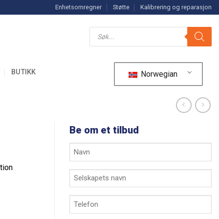
Enhetsomregner
Støtte
Kalibrering og reparasjon
Søk
etter
produkter
R
BUTIKK
Norwegian
Be om et tilbud
Ditt
navn
tion
*
Selskapets
navn
*
Telefon
*