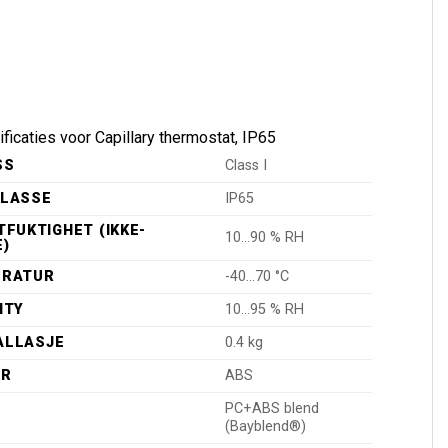
ficaties voor Capillary thermostat, IP65
SS
Class I
KLASSE
IP65
FUKTIGHET (IKKE-
10…90 % RH
)
ERATUR
-40…70 °C
ITY
10…95 % RH
BALLASJE
0.4 kg
ER
ABS
PC+ABS blend
(Bayblend®)