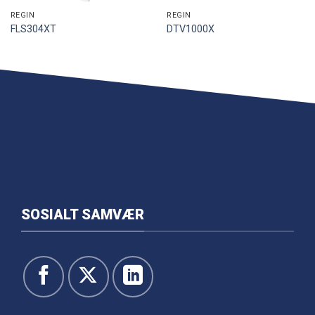
REGIN
REGIN
FLS304XT
DTV1000X
SOSIALT SAMVÆR