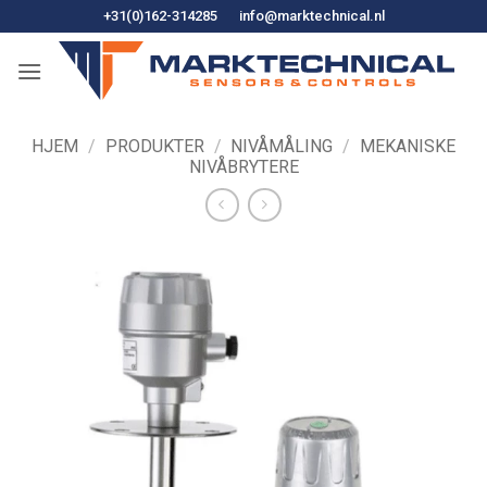
Hopp
+31(0)162-314285
info@marktechnical.nl
til
innhold
HJEM
/
PRODUKTER
/
NIVÅMÅLING
/
MEKANISKE
NIVÅBRYTERE