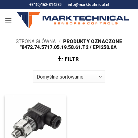
Przejdź
+31(0)162-314285
info@marktechnical.nl
do
treści
STRONA GŁÓWNA
/
PRODUKTY OZNACZONE
"8472.74.5717.05.19.58.61.T2 / EPI250.0A"
FILTR