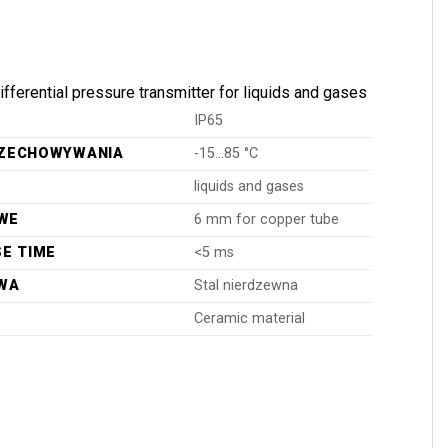
ifferential pressure transmitter for liquids and gases
IP65
ZECHOWYWANIA
-15…85 °C
liquids and gases
OWE
6 mm for copper tube
E TIME
<5 ms
WA
Stal nierdzewna
R
Ceramic material