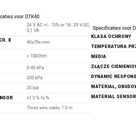
icaties voor DTK40
24 V AC +/- 15% or 18…33 V DC,
Specificaties voor D
0,1 VA
KLASA OCHRONY
R. X
40x79x mm
TEMPERATURA PR
> 10kOhm
MEDIA
ZŁĄCZE CIŚNIENI
0-40 kPa
DYNAMIC RESPONS
200 kPa
MATERIAŁ, OBUDO
25 bar
MATERIAL SENSO
ENSOR
±1.3 % fs %
Three wire cable, 1.5 m