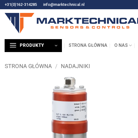
Przejdź
+31(0)162-314285
info@marktechnical.nl
do
treści
STRONA GŁÓWNA
O NAS
PRODUKTY
STRONA GŁÓWNA
/
NADAJNIKI