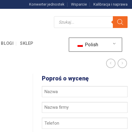
Konwerter jednostek
Wsparcie
Kalibracja i naprawa
Wyszukiwarka
produktów
BLOGI
SKLEP
Polish
Poproś o wycenę
Imię
i
nazwisko
Nazwa
*
firmy
*
Telefon
*