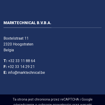
MARKTECHNICAL B.V.B.A.
Boxtelstraat 11
2320 Hoogstraten
Belgia
T:
+32 33 11 88 64
F:
+32 33 14 29 21
E:
info@marktechnical.be
Ta strona jest chroniona przez reCAPTCHA i Google
oświadczenie o ochronie prywatności
oraz
warunki