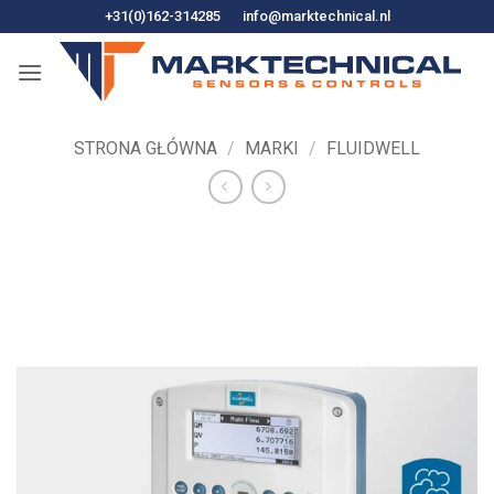
Przejdź
+31(0)162-314285
info@marktechnical.nl
do
treści
STRONA GŁÓWNA
/
MARKI
/
FLUIDWELL