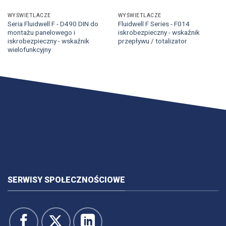
WYŚWIETLACZE
WYŚWIETLACZE
Seria Fluidwell F - D490 DIN do
Fluidwell F Series - F014
montażu panelowego i
iskrobezpieczny - wskaźnik
iskrobezpieczny - wskaźnik
przepływu / totalizator
wielofunkcyjny
SERWISY SPOŁECZNOŚCIOWE