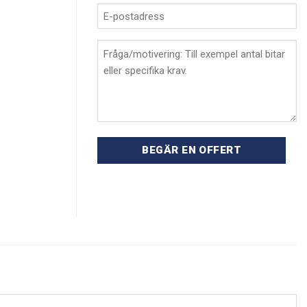
E-
postadress
*
Fråga/förklaring