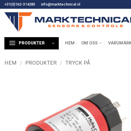
Hoppa
+31(0)162-314285
info@marktechnical.nl
till
innehåll
HEM
OM OSS
VARUMÄR
PRODUKTER
HEM
/
PRODUKTER
/
TRYCK PÅ