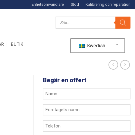
Enhetsomvandlare
Stöd
Kalibrering och reparation
Produktsökning
AR
BUTIK
Swedish
Begär en offert
Ditt
namn
*
Företagets
namn
*
Telefon
*