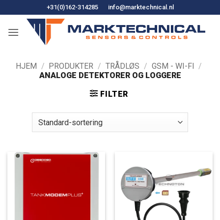
Fortsæt
+31(0)162-314285
info@marktechnical.nl
til
indhold
HJEM
/
PRODUKTER
/
TRÅDLØS
/
GSM - WI-FI
/
ANALOGE DETEKTORER OG LOGGERE
FILTER